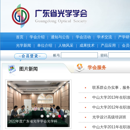
首页
学会介绍
通知与公告
学会活动
学术交流
产学研
|
|
|
|
|
光学新闻
单位介绍
人物风采
成果技术
产品应用
会员
|
|
|
|
|
学会服务
图片新闻
联系群众办实事，服务
中山大学2013年在职
中山大学2012年在职
光学设计高级培训班
中山大学2011年在职