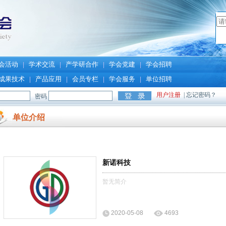
会活动
学术交流
产学研合作
学会党建
学会招聘
|
|
|
|
成果技术
产品应用
会员专栏
学会服务
单位招聘
|
|
|
|
单位介绍
新诺科技
暂无简介
2020-05-08
4693