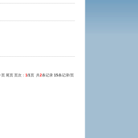
一页 尾页 页次：
1
/1
页 共
2
条记录
15
条记录/页