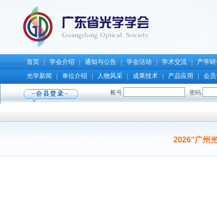
首页
学会介绍
通知与公告
学会活动
学术交流
产学研
|
|
|
|
|
光学新闻
单位介绍
人物风采
成果技术
产品应用
会员
|
|
|
|
|
2026“广