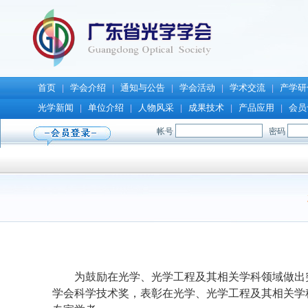
首页
学会介绍
通知与公告
学会活动
学术交流
产学研
|
|
|
|
|
光学新闻
单位介绍
人物风采
成果技术
产品应用
会员
|
|
|
|
|
为鼓励在光学、光学工程及其相关学科领域做出
学会
科学技术
奖，表彰在光学、光学工程及其相关学