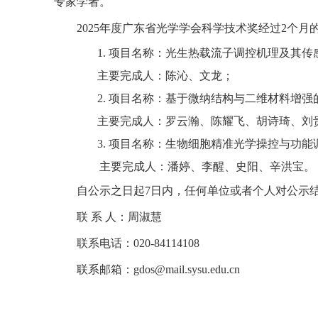
专家学者。
202
5
年度广东省光学学会科学技术奖经过
2个月
1.
项目名称：光生热载流子调控机理及其传
主要完成人：陈沁
、
文龙；
2.
项目名称：基于微纳结构与二维材料增强
主要完成人：罗云瀚、陈耀飞、胡诗琦、刘
3.
项目名称：生物细胞精准光学操控与功能
主要完成人：潘婷、李醒、史阳、辛洪宝
。
自公示之日起
7日内，任何单位或者个人对公示
联
系
人：
周淑慧
联系电话：
020-84114108
联系邮箱：
gdos@mail.sysu.edu.cn